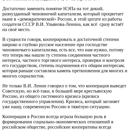
Достаточно заменить понятие НЭПа на тот дикий,
разнузданный чиновничий капитализм, который процветает
ныне в «демократической» России, в этой цитате из работы
создателя СССР В.И. Ульянова-Ленина, как всё сразу встаёт
на своё место.
В сущности говоря, кооперировать в достаточной степени
широко и глубоко русское население при господстве
чиновничьего капитализма, есть все, что нам нужно, потому
что теперь мы нашли ту степень соединения частного
интереса, частного торгового интереса, проверки и контроля
его государством, степень подчинения его общим интересам,
которая раньше составляла камень преткновения для многих и
многих социалистов.
Не только В.И. Ленин говорил о том, что кооперация выведет
Советскую, но всё-таки, в большей мере крестьянскую
Россию, из общего системного кризиса (кризиса
государственного управления). Кризиса, который загоняет
уже нашу, современную Россию в тяжёлую ситуацию.
Кооперация в России всегда играла большую роль в
формировании социально-экономических отношений в
российском обществе, российские кооперативы всегда