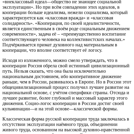
«внеклассовый идеал—общество не знающее социальной
эксплуатации». Но при всём совпадении этих идеалов, в
кооперации больше идеализма, нежели социализма, который
характеризуется как «классовая вражда» и «классовая
солидарность». «Кооперация, по своей идеалистичности,
является единственным в своём роде социальным движением
современности», задача её – «преимущественно воспитание
соответствующего человека на коллективистских началах.»
Подчёркивается примат духовного над материальным в
кооперации, что вполне соответствует её логосу.
Исходя из изложенного, можно смело утверждать, что в
кооперации Россия обрела свой истинный цивилизационный
путь. Нельзя сказать, что она была исключительно
национальным достоянием, ибо кооперативное движение
раньше, чем в России, развивалось в Европе. Но в России этот
общецивилизационный процесс получил лучшее развитие на
национальной основе, с учётом специфики страны. Отсюда и
лучшее развитие, более глубокий и массовый характер этого
движения. Социо-логос кооперации в России достиг своей
кульминации—и на этой основе—классической формы.
Классическая форма русской кооперации труда заключалась в
отсутствии эксплуатации наёмного труда, объединении
живого труда, основанном на высокой духовно-нравственной