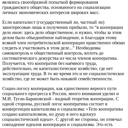
являлись своеобразной попыткой формирования
гражданского общества, основанного на социализации
личных экономических интересов широких масс.
Если капиталист (государственный ли, частный ли)
заинтересован лишь в получении прибыли, то “в кооперации
дело иное: здесь дело общественное, и нужно, чтобы за этим
делом было объединённое наблюдение, и благодаря этому
всякий член потребительской кооперации нравственно обязан
следить и участвовать в этом деле...” Необходимы
самоконтроль и общественный контроль, вплоть до
систематического дежурства из числа членов кооператива.
Получается, что кооператив без наёмного труда,
действительно, не капиталистическое хозяйство, где нет
эксплуатации труда. В то же время это и не социалистическое
хозяйство, где не может быть никакой семейственности.
Социо-логосу кооперации, как единственно верного пути
социального прогресса в России, много внимания уделял и
М.И. Туган-Барановский - видный теоретик кооперации. С
одной стороны, русский логос кооператива состоит в
конвергенции капитализма и социализма: «Тело кооператива
создано капитализмом, но душу в него вдохнул
социалистический идеал». С другой же стороны, он отмечал
совпадение идеалов кооперации и социализма. Это есть