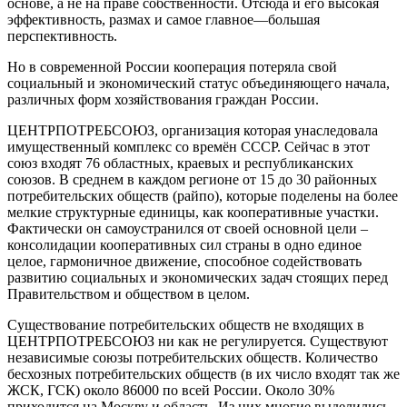
основе, а не на праве собственности. Отсюда и его высокая
эффективность, размах и самое главное—большая
перспективность.
Но в современной России кооперация потеряла свой
социальный и экономический статус объединяющего начала,
различных форм хозяйствования граждан России.
ЦЕНТРПОТРЕБСОЮЗ, организация которая унаследовала
имущественный комплекс со времён СССР. Сейчас в этот
союз входят 76 областных, краевых и республиканских
союзов. В среднем в каждом регионе от 15 до 30 районных
потребительских обществ (райпо), которые поделены на более
мелкие структурные единицы, как кооперативные участки.
Фактически он самоустранился от своей основной цели –
консолидации кооперативных сил страны в одно единое
целое, гармоничное движение, способное содействовать
развитию социальных и экономических задач стоящих перед
Правительством и обществом в целом.
Существование потребительских обществ не входящих в
ЦЕНТРПОТРЕБСОЮЗ ни как не регулируется. Существуют
независимые союзы потребительских обществ. Количество
бесхозных потребительских обществ (в их число входят так же
ЖСК, ГСК) около 86000 по всей России. Около 30%
приходится на Москву и область. Из них многие выделились