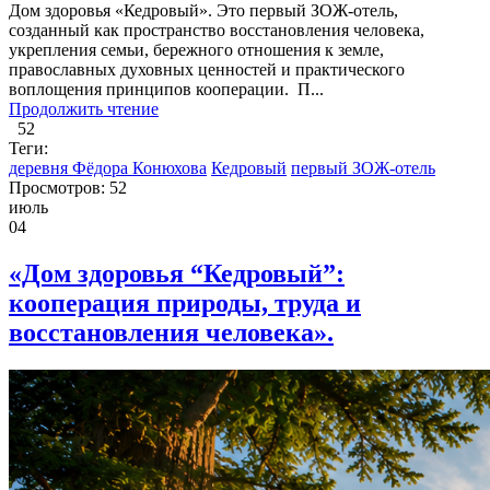
Дом здоровья «Кедровый». Это первый ЗОЖ-отель,
созданный как пространство восстановления человека,
укрепления семьи, бережного отношения к земле,
православных духовных ценностей и практического
воплощения принципов кооперации. П...
Продолжить чтение
52
Теги:
деревня Фёдора Конюхова
Кедровый
первый ЗОЖ-отель
Просмотров: 52
июль
04
«Дом здоровья “Кедровый”:
кооперация природы, труда и
восстановления человека».