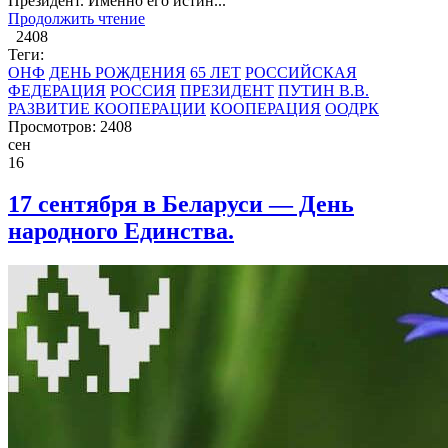
Президент. Именно его истин...
Продолжить чтение
2408
Теги:
ОНФ
ДЕНЬ РОЖДЕНИЯ
65 ЛЕТ
РОССИЙСКАЯ
ФЕДЕРАЦИЯ
РОССИЯ
ПРЕЗИДЕНТ
ПУТИН В.В.
РАЗВИТИЕ КООПЕРАЦИИ
КООПЕРАЦИЯ
ООДРК
Просмотров: 2408
сен
16
17 сентября в Беларуси — День
народного Единства.