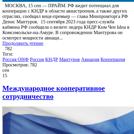
МОСКВА, 15 сен — ПРАЙМ. РФ видит потенциал для
кооперации с КНДР в области авиастроения, а также других
отраслях, сообщил вице-премьер — глава Минпромторга РФ
Денис Мантуров. ​ 15 сентября 2023 года пресс-служба
кабмина РФ сообщила о визите лидера КНДР Ким Чен Ына в
Комсомольске-на-Амуре. В сопровождении Мантурова он
осмотрел мощности авиаци...
Продолжить чтение
782
Теги:
Россия ОНФ
Россия
КНДР
Мантуров
Авиация
Кооперация
Просмотров: 782
сен
15
Международное кооперативное
сотрудничество