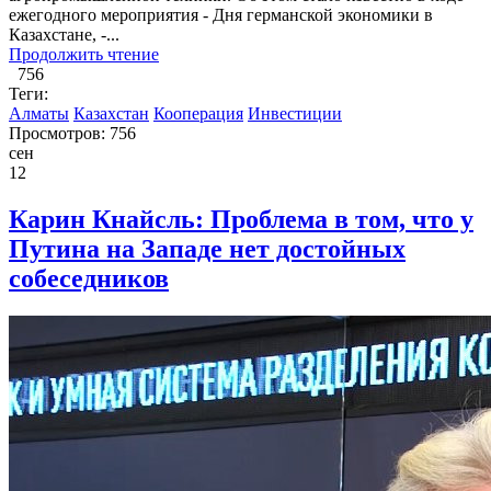
ежегодного мероприятия - Дня германской экономики в
Казахстане, -...
Продолжить чтение
756
Теги:
Алматы
Казахстан
Кооперация
Инвестиции
Просмотров: 756
сен
12
Карин Кнайсль: Проблема в том, что у
Путина на Западе нет достойных
собеседников