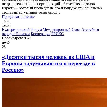
неправительственных организаций «Ассамблея народов
Евразии», который проведет на его площадке три панельных
сессии на актуальные темы народ...
Продолжить чтение
852
Теги:
Екатерининский Форум
Международный Союз
Ассамблея
народов Евразии
Кооперация
БРИКС
Просмотров: 852
нояб
28
«Десятки тысяч человек из США и
Европы задумываются о переезде в
Россию»