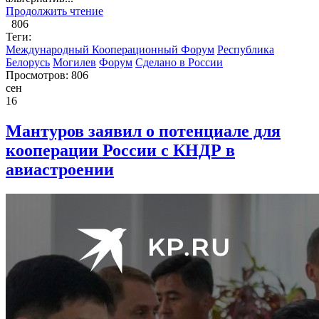
Продолжить чтение
806
Теги:
Международный Кооперационный Форум
Республика
Белорусь
Могилев
Форум
Сделано в России
Просмотров: 806
сен
16
Мантуров заявил о потенциале для
кооперации России с КНДР в
авиастроении