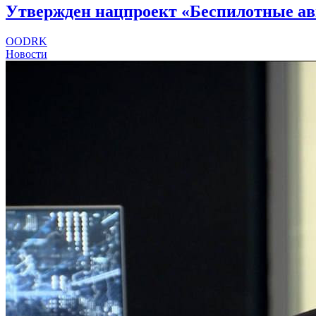
Утвержден нацпроект «Беспилотные а
OODRK
Новости