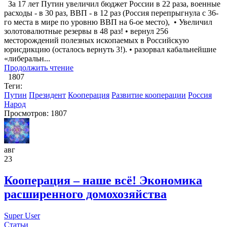
За 17 лет Путин увеличил бюджет России в 22 раза, военные
расходы - в 30 раз, ВВП - в 12 раз (Россия перепрыгнула с 36-
го места в мире по уровню ВВП на 6-ое место), • Увеличил
золотовалютные резервы в 48 раз! • вернул 256
месторождений полезных ископаемых в Российскую
юрисдикцию (осталось вернуть 3!). • разорвал кабальнейшие
«либеральн...
Продолжить чтение
1807
Теги:
Путин
Президент
Кооперация
Развитие кооперации
Россия
Народ
Просмотров: 1807
авг
23
Кооперация – наше всё! Экономика
расширенного домохозяйства
Super User
Статьи