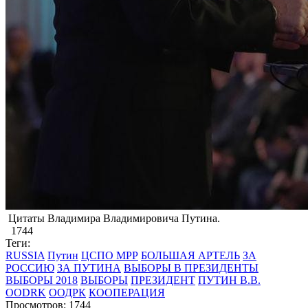
​Цитаты Владимира Владимировича Путина.
1744
Теги:
RUSSIA
Путин
ЦСПО МРР
БОЛЬШАЯ АРТЕЛЬ
ЗА
РОССИЮ
ЗА ПУТИНА
ВЫБОРЫ В ПРЕЗИДЕНТЫ
ВЫБОРЫ 2018
ВЫБОРЫ
ПРЕЗИДЕНТ
ПУТИН В.В.
OODRK
ООДРК
КООПЕРАЦИЯ
Просмотров: 1744