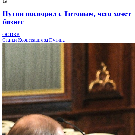
19
Путин поспорил с Титовым, чего хочет
бизнес
OODRK
Статьи
Кооперация за Путина