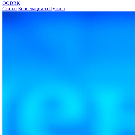
OODRK
Статьи
Кооперация за Путина