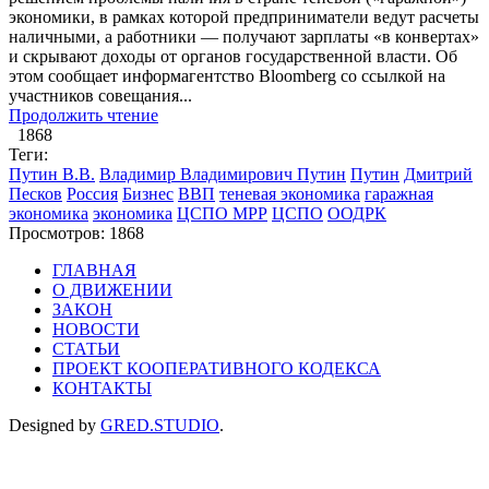
экономики, в рамках которой предприниматели ведут расчеты
наличными, а работники — получают зарплаты «в конвертах»
и скрывают доходы от органов государственной власти. Об
этом сообщает информагентство Bloomberg со ссылкой на
участников совещания...
Продолжить чтение
1868
Теги:
Путин В.В.
Владимир Владимирович Путин
Путин
Дмитрий
Песков
Россия
Бизнес
ВВП
теневая экономика
гаражная
экономика
экономика
ЦСПО МРР
ЦСПО
ООДРК
Просмотров: 1868
ГЛАВНАЯ
О ДВИЖЕНИИ
ЗАКОН
НОВОСТИ
СТАТЬИ
ПРОЕКТ КООПЕРАТИВНОГО КОДЕКСА
КОНТАКТЫ
Designed by
GRED.STUDIO
.