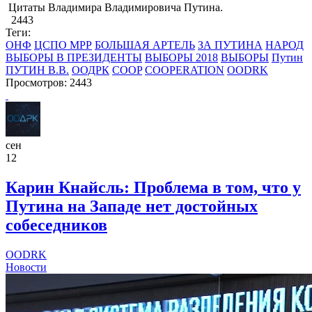
​Цитаты Владимира Владимировича Путина.
2443
Теги:
ОНФ
ЦСПО МРР
БОЛЬШАЯ АРТЕЛЬ
ЗА ПУТИНА
НАРОД
ВЫБОРЫ В ПРЕЗИДЕНТЫ
ВЫБОРЫ 2018
ВЫБОРЫ
Путин
ПУТИН В.В.
ООДРК
COOP
COOPERATION
OODRK
Просмотров: 2443
сен
12
Карин Кнайсль: Проблема в том, что у
Путина на Западе нет достойных
собеседников
OODRK
Новости