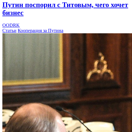
Путин поспорил с Титовым, чего хочет
бизнес
OODRK
Статьи
Кооперация за Путина