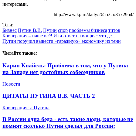
интересами.
http://www.kp.ru/daily/26553.5/3572954/
Теги:
Бизнес
Путин В.В.
Путин
спор
проблемы бизнеса
титов
Кооперация – наше всё! Или ответ на вопрос: что де...
Путин поручил вывести «гаражную» экономику из тени
Читайте также:
Карин Кнайсль: Проблема в том, что у Путина
на Западе нет достойных собеседников
Новости
ЦИТАТЫ ПУТИНА В.В. ЧАСТЬ 2
Кооперация за Путина
В России одна беда - есть такие люди, которые не
помнят сколько Путин сделал для России: