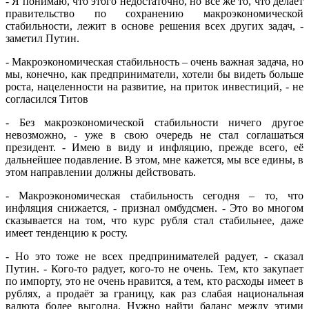
- Я понимаю, что этого недостаточно, но всё же то, что делает
правительство по сохранению макроэкономической
стабильности, лежит в основе решения всех других задач, -
заметил Путин.
- Макроэкономическая стабильность – очень важная задача, но
мы, конечно, как предприниматели, хотели бы видеть больше
роста, нацеленности на развитие, на приток инвестиций, - не
согласился Титов
- Без макроэкономической стабильности ничего другое
невозможно, - уже в свою очередь не стал соглашаться
президент. - Имею в виду и инфляцию, прежде всего, её
дальнейшее подавление. В этом, мне кажется, мы все едины, в
этом направлении должны действовать.
- Макроэкономическая стабильность сегодня – то, что
инфляция снижается, - признал омбудсмен. - Это во многом
сказывается на том, что курс рубля стал стабильнее, даже
имеет тенденцию к росту.
- Но это тоже не всех предпринимателей радует, - сказал
Путин. - Кого-то радует, кого-то не очень. Тем, кто закупает
по импорту, это не очень нравится, а тем, кто расходы имеет в
рублях, а продаёт за границу, как раз слабая национальная
валюта более выгодна. Нужно найти баланс между этими