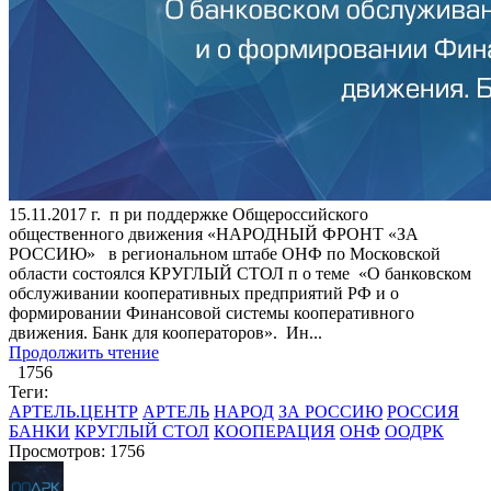
15.11.2017 г. ​п ри поддержке Общероссийского
общественного движения «НАРОДНЫЙ ФРОНТ «ЗА
РОССИЮ» ​ в региональном штабе ОНФ по Московской
области состоялся КРУГЛЫЙ СТОЛ п о теме «О банковском
обслуживании кооперативных предприятий РФ и о
формировании Финансовой системы кооперативного
движения. Банк для кооператоров». Ин...
Продолжить чтение
1756
Теги:
АРТЕЛЬ.ЦЕНТР
АРТЕЛЬ
НАРОД
ЗА РОССИЮ
РОССИЯ
БАНКИ
КРУГЛЫЙ СТОЛ
КООПЕРАЦИЯ
ОНФ
ООДРК
Просмотров: 1756