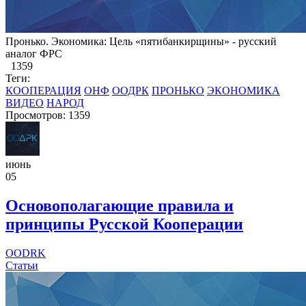
​Пронько. Экономика: Цель «пятибанкирщины» - русский
аналог ФРС
1359
Теги:
КООПЕРАЦИЯ
ОНФ
ООДРК
ПРОНЬКО
ЭКОНОМИКА
ВИДЕО
НАРОД
Просмотров: 1359
июнь
05
Основополагающие правила и
принципы Русской Кооперации
OODRK
Статьи