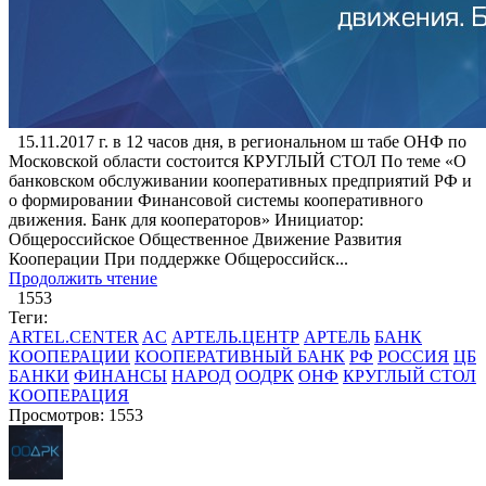
15.11.2017 г. в 12 часов дня, в региональном ш табе ОНФ по
Московской области состоится КРУГЛЫЙ СТОЛ По теме «О
банковском обслуживании кооперативных предприятий РФ и
о формировании Финансовой системы кооперативного
движения. Банк для кооператоров» Инициатор:
Общероссийское Общественное Движение Развития
Кооперации При поддержке Общероссийск...
Продолжить чтение
1553
Теги:
ARTEL.CENTER
AC
АРТЕЛЬ.ЦЕНТР
АРТЕЛЬ
БАНК
КООПЕРАЦИИ
КООПЕРАТИВНЫЙ БАНК
РФ
РОССИЯ
ЦБ
БАНКИ
ФИНАНСЫ
НАРОД
ООДРК
ОНФ
КРУГЛЫЙ СТОЛ
КООПЕРАЦИЯ
Просмотров: 1553