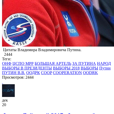
​Цитаты Владимира Владимировича Путина.
2444
Теги:
ОНФ
ЦСПО МРР
БОЛЬШАЯ АРТЕЛЬ
ЗА ПУТИНА
НАРОД
ВЫБОРЫ В ПРЕЗИДЕНТЫ
ВЫБОРЫ 2018
ВЫБОРЫ
Путин
ПУТИН В.В.
ООДРК
COOP
COOPERATION
OODRK
Просмотров: 2444
дек
20