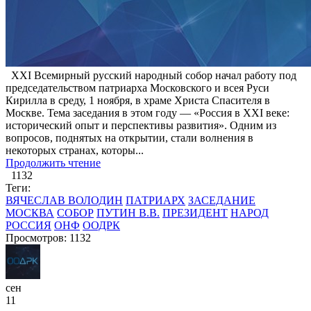
XXI Всемирный русский народный собор начал работу под
председательством патриарха Московского и всея Руси
Кирилла в среду, 1 ноября, в храме Христа Спасителя в
Москве. Тема заседания в этом году — «Россия в XXI веке:
исторический опыт и перспективы развития». Одним из
вопросов, поднятых на открытии, стали волнения в
некоторых странах, которы...
Продолжить чтение
1132
Теги:
ВЯЧЕСЛАВ ВОЛОДИН
ПАТРИАРХ
ЗАСЕДАНИЕ
МОСКВА
СОБОР
ПУТИН В.В.
ПРЕЗИДЕНТ
НАРОД
РОССИЯ
ОНФ
ООДРК
Просмотров: 1132
сен
11