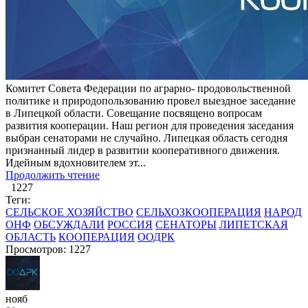
Комитет Совета Федерации по аграрно- продовольственной
политике и природопользованию провел выездное заседание
в Липецкой области. Совещание посвящено вопросам
развития кооперации. Наш регион для проведения заседания
выбран сенаторами не случайно. Липецкая область сегодня
признанный лидер в развитии кооперативного движения.
Идейным вдохновителем эт...
Продолжить чтение
1227
Теги:
СЕЛЬСКОЕ ХОЗЯЙСТВО
СЕЛЬХОЗКООПЕРАЦИЯ
НАРОД
ОНФ
ОБСУЖДАЛИ
РОССИЯ
СЕНАТОРЫ
ЛИПЕТСКАЯ
ОБЛАСТЬ
КООПЕРАЦИЯ
ООДРК
Просмотров: 1227
нояб