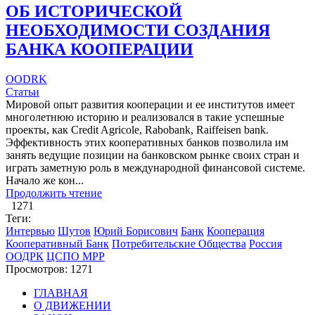
ОБ ИСТОРИЧЕСКОЙ
НЕОБХОДИМОСТИ СОЗДАНИЯ
БАНКА КООПЕРАЦИИ
OODRK
Статьи
Мировой опыт развития кооперации и ее институтов имеет
многолетнюю историю и реализовался в такие успешные
проекты, как Credit Agricole, Rabobank, Raiffeisen bank.
Эффективность этих кооперативных банков позволила им
занять ведущие позиции на банковском рынке своих стран и
играть заметную роль в международной финансовой системе.
Начало же кон...
Продолжить чтение
1271
Теги:
Интервью
Шутов
Юрий Борисович
Банк
Кооперация
Кооперативный Банк
Потребительские Общества
Россия
ООДРК
ЦСПО МРР
Просмотров: 1271
ГЛАВНАЯ
О ДВИЖЕНИИ