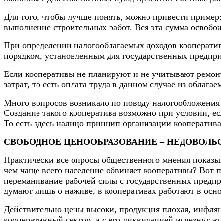
Для того, чтобы лучше понять, можно привести пример:
выполнение строительных работ. Вся эта сумма освобо
При определении налогооблагаемых доходов кооператив
порядком, установленным для государственных предпри
Если кооперативы не планируют и не учитывают ремонт
затрат, то есть оплата труда в данном случае из облага
Много вопросов возникало по поводу налогообложения
Создание такого кооператива возможно при условии, есл
То есть здесь налицо принцип организации кооператив
СВОБОДНОЕ ЦЕНООБРАЗОВАНИЕ – НЕДОВОЛЬ
Практически все опросы общественного мнения показыва
чем чаще всего население обвиняет кооперативы? Вот п
переманивание рабочей силы с государственных предпр
думают лишь о наживе, в кооперативах работают в осно
Действительно цены высоки, продукция плохая, инфляция
кооперативный сектор, а с его ликвидацией исчезнут э