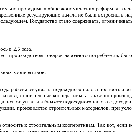
вательно проводимых общеэкономических реформ вызва
дарственные регулирующие начала не были встроены в н
следующем. Государство стало сдерживать, ограничиват
сь в 2,5 раза.
ся производством товаров народного потребления, быто
льных кооперативов.
 года работы от уплаты подоходного налога полностью о
лхозов), строительные кооперативы, а также по произво
ждались от уплаты в бюджет подоходного налога с доходо
укции, производства строительных материалов, при услов
е относить к строительным кооперативам. Так вот, если 
оты, то их тоже следует относить к строительным.