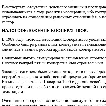
В-четвертых, отсутствие целенаправленных и последо
складывавшихся в ходе развития кооперации, ибо госу
отразилась на становлении рыночных отношений и в по
сектор.
НАЛОГООБЛОЖЕНИЕ КООПЕРАТИВОВ.
В 1989 году число действующих кооперативов увеличило
Особенно быстро развивались кооперативы, занимающие
снизилась в связи с ростом других видов кооперативов.
Налоговые льготы стимулировали становление строите
Поэтому каждый пятый кооператив был строительным.
Законодательством было установлено, что в первые два
переработке сельскохозяйственной продукции (кроме ко
Начиная с расчетов за 1 квартал 1990 года, они освобо
производства и переработки сельскохозяйственной прод
этим видам.
Очень много вопросов возникало по поводу того, что ж
выполняет для собственных нужд проектно-сметные раб