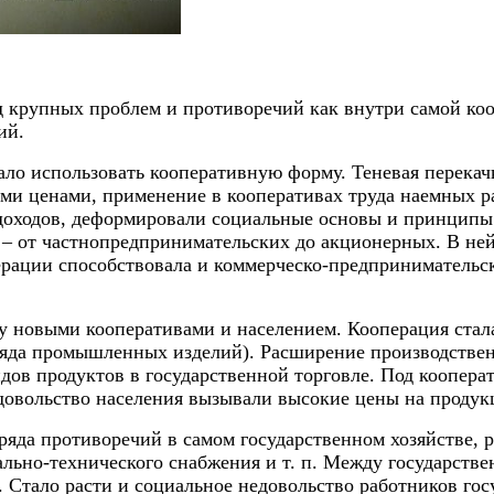
д крупных проблем и противоречий как внутри самой коо
ий.
ало использовать кооперативную форму. Теневая перекач
ми ценами, применение в кооперативах труда наемных р
доходов, деформировали социальные основы и принципы 
р – от частнопредпринимательских до акционерных. В не
рации способствовала и коммерческо-предпринимательск
у новыми кооперативами и населением. Кооперация стал
ряда промышленных изделий). Расширение производствен
дов продуктов в государственной торговле. Под коопер
недовольство населения вызывали высокие цены на проду
 ряда противоречий в самом государственном хозяйстве
ально-технического снабжения и т. п. Между государств
. Стало расти и социальное недовольство работников го