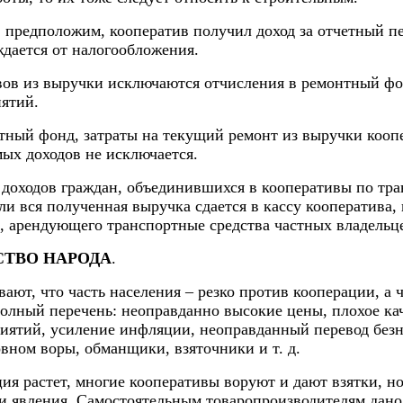
 предположим, кооператив получил доход за отчетный пер
ждается от налогообложения.
ов из выручки исключаются отчисления в ремонтный фонд
ятий.
ный фонд, затраты на текущий ремонт из выручки коопе
емых доходов не исключается.
 доходов граждан, объединившихся в кооперативы по тр
и вся полученная выручка сдается в кассу кооператива, 
а, арендующего транспортные средства частных владельц
СТВО НАРОДА
.
ют, что часть населения – резко против кооперации, а ч
олный перечень: неоправданно высокие цены, плохое кач
иятий, усиление инфляции, неоправданный перевод безн
вном воры, обманщики, взяточники и т. д.
 растет, многие кооперативы воруют и дают взятки, но н
ти явления. Самостоятельным товаропроизводителям дано 